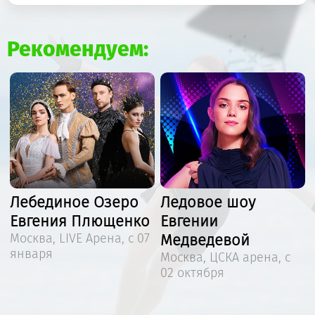
Рекомендуем:
я
Лебединое Озеро
Ледовое шоу
Евгения Плющенко
Евгении
Москва, LIVE Арена, с 07
Медведевой
января
Москва, ЦСКА арена, с
02 октября