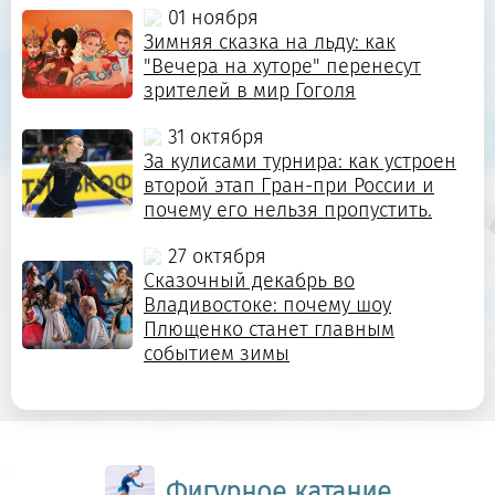
01 ноября
Зимняя сказка на льду: как
"Вечера на хуторе" перенесут
зрителей в мир Гоголя
31 октября
За кулисами турнира: как устроен
второй этап Гран-при России и
почему его нельзя пропустить.
27 октября
Сказочный декабрь во
Владивостоке: почему шоу
Плющенко станет главным
событием зимы
Фигурное катание