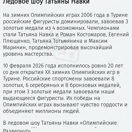
Ледовое шоу Татьяны Навки
На зимних Олимпийских играх 2006 года в Турине
российские фигуристы доминировали, завоевав 3
золотые медали из 4 возможных. Чемпионами
стали Татьяна Навка и Роман Костомаров, Евгений
Плющенко, Татьяна Тотьмянина и Максим
Маринин, продемонстрировав высочайший
уровень мастерства.
10 февраля 2026 года исполнилось ровно 20 лет
со дня открытия XX зимних Олимпийских игр в
Турине. Российские спортсмены завоевали 8
золотых, 6 серебряных и 8 бронзовых медалей,
при этом 3 золотые медали завоевали наши
выдающиеся фигуристы. Их победы на
Олимпийских играх вызывают чувство гордости и
объединяют миллионы людей.
В ледовом шоу Татьяны Навки «Олимпийские
чемпионы. XX лет» выступят олимпийские
Развернуть...