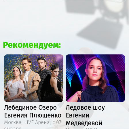
Рекомендуем:
я
Лебединое Озеро
Ледовое шоу
Евгения Плющенко
Евгении
Москва, LIVE Арена, с 07
Медведевой
января