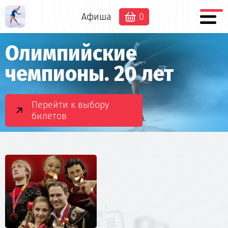
Афиша
0
Олимпийские
чемпионы. 20 лет
Перейти к выбору
билетов