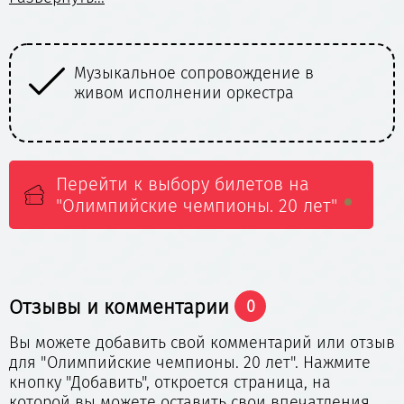
чемпионы Турина 2006 – Татьяна Навка, Роман
Костомаров, Евгений Плющенко, Татьяна
Тотьмянина, Максим Маринин и любимые звёзды
мирового фигурного катания, многократные
Спецэффекты и пиротехника для
чемпионы России, Европы, мира и Олимпийских
создания магии
игр – Алексей Ягудин, Виктория Синицина, Никита
Кацалапов, Евгения Тарасова, Владимир Морозов,
Камила Валиева, Марк Кондратюк, Маргарита
Дробязко, Повилас Ванагас, а также специальные
Перейти к выбору билетов на
гости.
"Олимпийские чемпионы. 20 лет"
В составе артистов возможны изменения
Отзывы и комментарии
0
Вы можете добавить свой комментарий или отзыв
для "Олимпийские чемпионы. 20 лет". Нажмите
кнопку "Добавить", откроется страница, на
которой вы можете оставить свои впечатления.